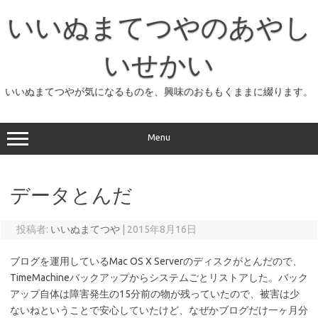
コ
ン
いいぬまてつやのあやし
テ
ン
ツ
へ
いせかい
ス
キ
ッ
いいぬまてつやが気になるものを、興味のおももくままに綴ります。
プ
Menu
データとんだ
投稿者:
いいぬまてつや
|
2015年8月16日
ブログを運用しているMac OS X Serverのディスクがとんだので、
TimeMachineバックアップからシステムごとリストアした。バック
アップ自体は障害発生の15分前の物が残っていたので、被害は少
ないねということで安心していたけど、なぜかブログだけ一ヶ月分