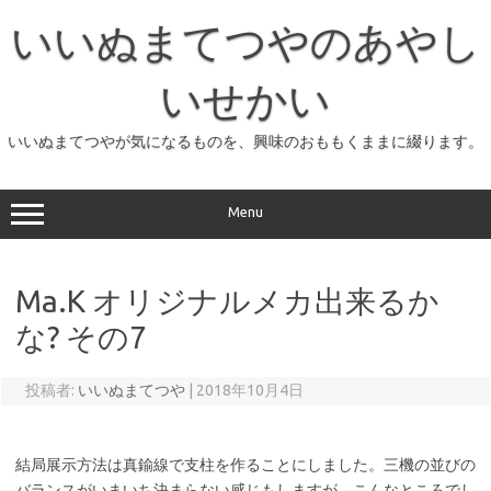
コ
ン
いいぬまてつやのあやし
テ
ン
ツ
へ
いせかい
ス
キ
ッ
いいぬまてつやが気になるものを、興味のおももくままに綴ります。
プ
Menu
Ma.K オリジナルメカ出来るか
な? その7
投稿者:
いいぬまてつや
|
2018年10月4日
結局展示方法は真鍮線で支柱を作ることにしました。三機の並びの
バランスがいまいち決まらない感じもしますが、こんなところでし