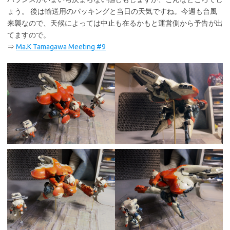
ょう。 後は輸送用のパッキングと当日の天気ですね。今週も台風
来襲なので、天候によっては中止も在るかもと運営側から予告が出
てますので。
⇒
Ma.K Tamagawa Meeting #9