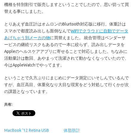
機種を特別割引で販売しますということでしたので、思い切って買
替える事にしました。
とりあえず血圧計はオムロンのBlurtooth対応版に移行。体重計は
スマホで都度読み出しも面倒なんで
WIFIでクラウドに自動でデータ
あげちゃう別メーカの物
に買替えました。 統合管理はベンダーサ
ービスの継続リスクもあるので一本に絞らず、読み出しデータを
Appleのヘルスケアアプリに寄せることで対応しました。ちなみに
活動量計は数回、あやまって洗濯されて動かなくなっていたので、
今はAppleWatchでやってます。
ということで久方ぶりにまじめにデータ測定にいそしんでいるんで
すが、血圧高目、体重化なり大目な現実をどう対処して行くかが次
の課題となっています。
共有:
MacBook ’12 Retina USB
体脂肪計