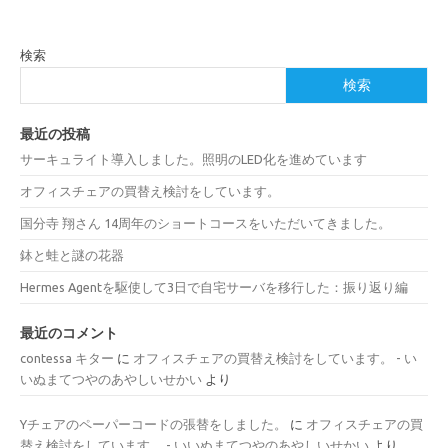
検索
検索
最近の投稿
サーキュライト導入しました。照明のLED化を進めています
オフィスチェアの買替え検討をしています。
国分寺 翔さん 14周年のショートコースをいただいてきました。
鉢と蛙と謎の花器
Hermes Agentを駆使して3日で自宅サーバを移行した：振り返り編
最近のコメント
contessa キター
に
オフィスチェアの買替え検討をしています。 - い
いぬまてつやのあやしいせかい
より
Yチェアのペーパーコードの張替をしました。
に
オフィスチェアの買
替え検討をしています。 - いいぬまてつやのあやしいせかい
より