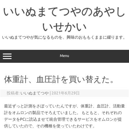
コ
ン
いいぬまてつやのあやし
テ
ン
ツ
へ
いせかい
ス
キ
ッ
いいぬまてつやが気になるものを、興味のおももくままに綴ります。
プ
Menu
体重計、血圧計を買い替えた。
投稿者:
いいぬまてつや
|
2021年6月29日
最近ずっと計測をさぼっていたんですが、体重計、血圧計、活動量
計をオムロンの製品でそろえていました。 もともと、それぞれの
データをPCに読込ませて統合管理できるサービスをオムロンが提
供していたので、その機種を使っていたわけです。