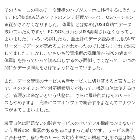
そのうち，この手のデータ連携のハブがスマホに移行するに当たっ
て、PC側の読み込みソフトのメンテ頻度がへって、OSバージョン
追従がされなくなりました。 体重計とは始めはUSB直結でデータ
抜いていたんですが、PCのOS上げたらUSB認識されなくなってし
まいました。 いろいろ試したら、血圧計のデータ読み出し用のNFC
リーダーでデータが読めることがわかったのでしばらくそれで対応
してました。しかし、いちいち設置場所の洗面所からPCの処まで
体重計を持っていって読み出しするのが面倒くさくなって、いつの
間にかデータ同期をさぼるようになっていました。
また、データ管理のサービスも新サービスに切り替えると言うこと
で、そのタイミングで対応機種切りがあって、機器自体は使えるけ
ど、管理が出来ないという状態に。 さらに最終的にはそのサービ
スもやめますよ、完全にスマホソフトで統合するよなんてアナウン
スがきてしまいました。
装置自体は問題ないの関連サービスのせいでフル機能つかえないと
いう最近のIoT機器のあるあるにはまった感じです。 サービス終了
に合わせて、移行先のサービス対応出来ない機種ご利用の型は対応