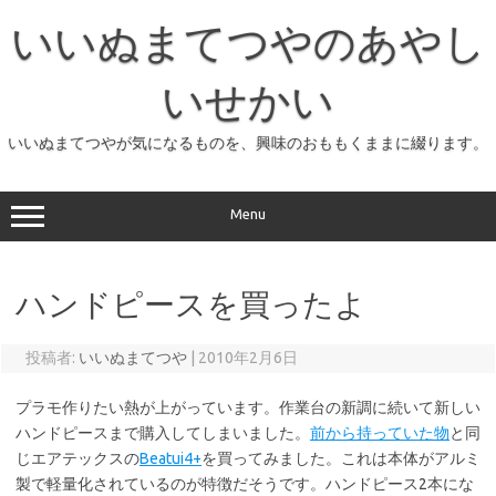
コ
ン
いいぬまてつやのあやし
テ
ン
ツ
へ
いせかい
ス
キ
ッ
いいぬまてつやが気になるものを、興味のおももくままに綴ります。
プ
Menu
ハンドピースを買ったよ
投稿者:
いいぬまてつや
|
2010年2月6日
プラモ作りたい熱が上がっています。作業台の新調に続いて新しい
ハンドピースまで購入してしまいました。
前から持っていた物
と同
じエアテックスの
Beatui4+
を買ってみました。これは本体がアルミ
製で軽量化されているのが特徴だそうです。ハンドピース2本にな